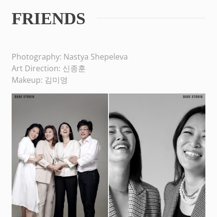
FRIENDS
Photography: Nastya Shepeleva
Art Direction: 신종훈
Makeup: 김미영