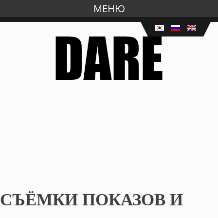
МЕНЮ
Перейти
к
основному
содержанию
СЪЁМКИ ПОКАЗОВ И